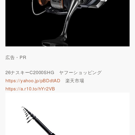
広告・PR
26ナスキーC2000SHG ヤフーショッピング
https://yahoo.jp/pBDdtAD
楽天市場
https://a.r10.to/hYr2VB