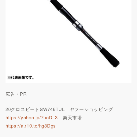
広告・PR
20クロスビートSW746TUL ヤフーショッピング
https://yahoo.jp/7uoD_3
楽天市場
https://a.r10.to/hg8Dgs